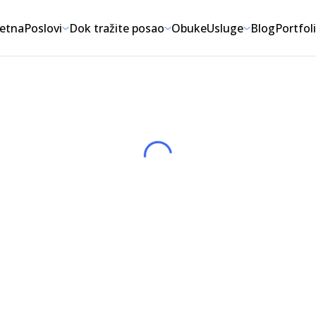
etna
Poslovi
Dok tražite posao
Obuke
Usluge
Blog
Portfol